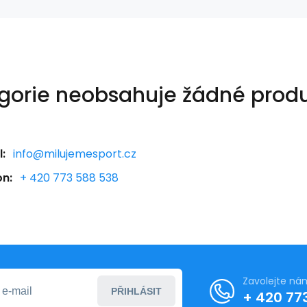
gorie neobsahuje žádné produ
:
info@milujemesport.cz
on:
+ 420 773 588 538
Zavolejte ná
PŘIHLÁSIT
+ 420 77