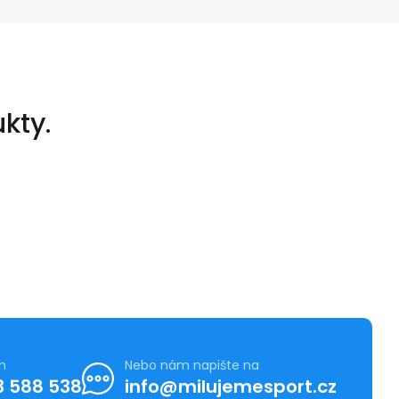
kty.
m
Nebo nám napište na
3 588 538
info@milujemesport.cz