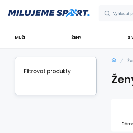
MUŽI
ŽENY
S 
Že
Filtrovat produkty
Žen
Dáms