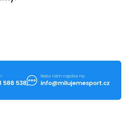
m
Nebo nám napište na
3 588 538
info@milujemesport.cz