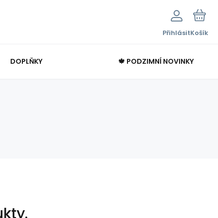
Přihlásit
Košík
DOPLŇKY
🍁 PODZIMNÍ NOVINKY
kty.