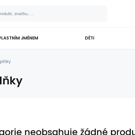
VLASTNÍM JMÉNEM
DĚTI
plňky
lňky
gorie neobsahuje žádné produ