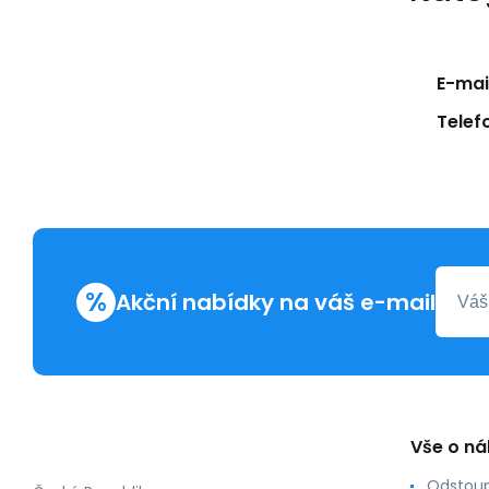
E-mail
Telef
%
Akční nabídky na váš e-mail
Vše o n
Odstoup