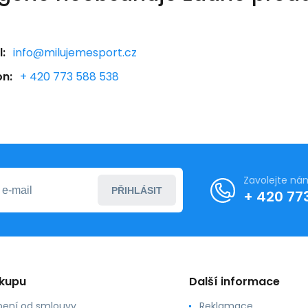
:
info@milujemesport.cz
on:
+ 420 773 588 538
Zavolejte ná
PŘIHLÁSIT
+ 420 77
ákupu
Další informace
ení od smlouvy
Reklamace