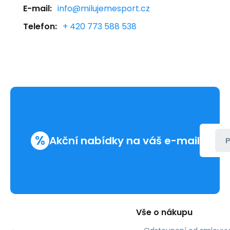
E-mail:
info@milujemesport.cz
Telefon:
+ 420 773 588 538
%
Akční nabídky na váš e-mail
P
Vše o nákupu